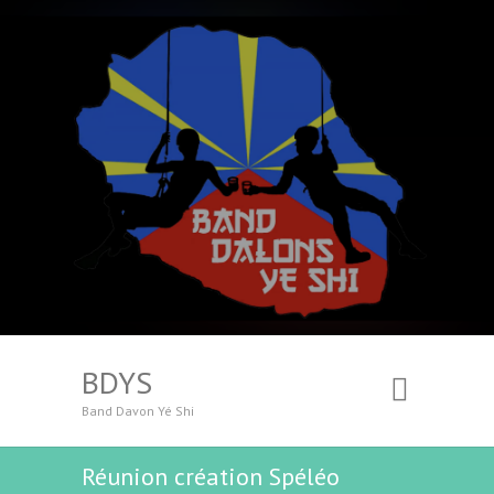
BDYS
Band Davon Yé Shi
Réunion création Spéléo